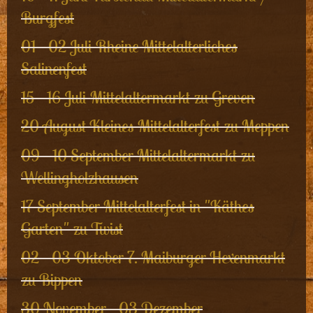
Burgfest
01 - 02 Juli Rheine Mittelalterliches
Salinenfest
15 - 16 Juli Mittelaltermarkt zu Greven
20 August Kleines Mittelalterfest zu Meppen
09 - 10 September Mittelaltermarkt zu
Wellingholzhausen
17 September Mittelalterfest in "Käthes
Garten" zu Twist
02 - 03 Oktober 7. Maiburger Hexenmarkt
zu Bippen
30 November - 03 Dezember