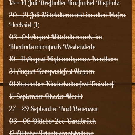
13 + 14 Juli Deefholter Karfunkel Diepholz
20 + 21 Juli Mittelaltermarkt im alten Hafen
Hooksiel (1)
03 +04 August Mittelaltermarkt im
Rhododendronpark Westerstede
10 - 11 August Highlandgames Nordhorn
31 August Kompaniefest Meppen
01 September Kinderkulturfest Troisdorf
15 September Rheder Markt
27 - 29 September Bad Bevensen
03 - 06 Oktober Zoo Osnabrück
12 Oktober Privatverantstaltung