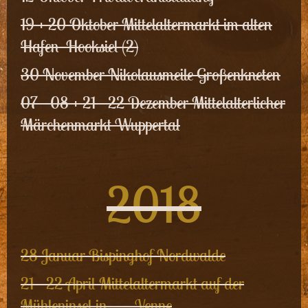
19 + 20 Oktober Mittelaltermarkt im alten
Hafen Hooksiel (2)
30 November Nikolausmeile Großenkneten
07 - 08 + 21 - 22 Dezember Mittelalterlicher
Märchenmarkt Wuppertal
2018
28 Januar Bispinghof Nordwalde
21 - 22 April Mittelaltermarkt auf der
Mühleninsel in Venne