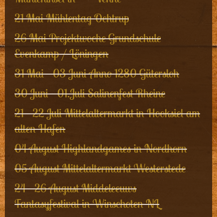
21 Mai Mühlentag Ochtrup
26 Mai Projektwoche Grundschule
Evenkamp / Löningen
31 Mai - 03 Juni Anno 1280 Gütersloh
30 Juni - 01.Juli Salinenfest Rheine
21 - 22 Juli Mittelaltermarkt in Hooksiel am
alten Hafen
04 August Highlandgames in Nordhorn
05 August Mittelaltermarkt Westerstede
24 - 26 August Middeleeuws
Fantasyfestival in Winschoten NL