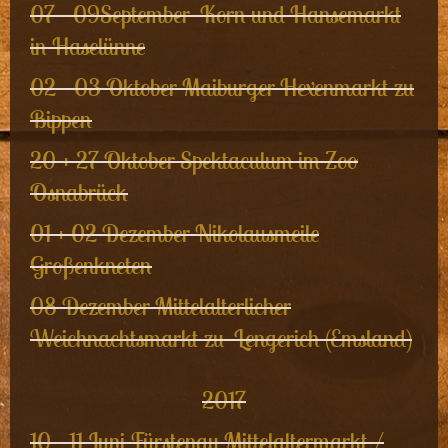
07 - 09September Korn und Hansemarkt
in Haselünne
02 - 03 Oktober Maiburger Hexenmarkt zu
Bippen
20 + 27 Oktober Spektaculum im Zoo
Osnabrück
01 + 02 Dezember Nikolausmeile
Großenkneten
08 Dezember Mittelalterlicher
Weichnachtsmarkt zu Lengerich (Emsland)
2017
10 - 11 Juni Fürstenau Mittelaltermarkt /