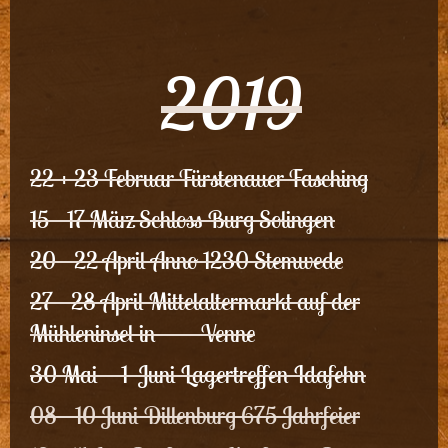
2019
22 + 23 Februar Fürstenauer Fasching
15 - 17 März Schloss Burg Solingen
20 - 22 April Anno 1230 Stemwede
27 - 28 April Mittelaltermarkt auf der
Mühleninsel in Venne
30 Mai - 1 Juni Lagertreffen Idafehn
08 - 10 Juni Dillenburg 675 Jahrfeier